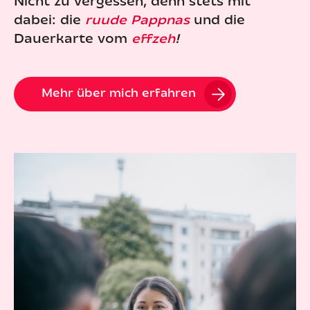
Nicht zu vergessen, denn stets mit
dabei: die
ruude Pappnas
und die
Dauerkarte vom
effzeh
!
Mehr über mich erfahren