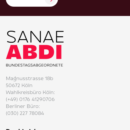
Magnusstrasse 18b
50672 Köln
Wahlkreisbüro Köln:
(+49) 0176 41290706
Berliner Büro:
(030) 227 78084