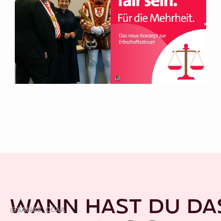
WANN HAST DU DA
@SANAE_CCAA