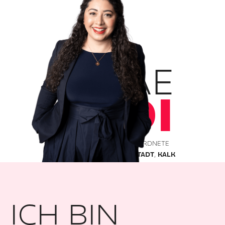
SANAE
ABDI
DEINE BUNDESTAGSABGEORDNETE
FÜR DIE
KÖLNER INNENSTADT
,
KALK
UND
PORZ
ICH BIN